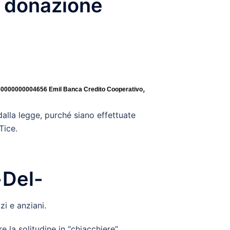
a donazione
,
60000000004656
Emil Banca Credito Cooperativo
 dalla legge, purché siano effettuate
Tice.
+Del-
i e anziani.
 la solitudine in “chiacchiere”