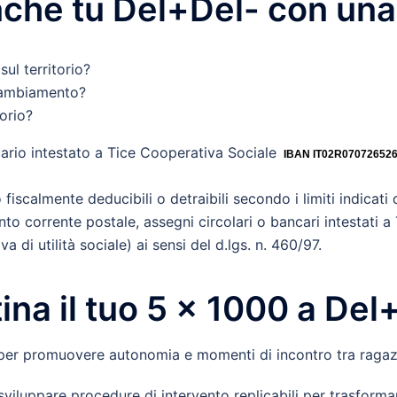
nche tu Del+Del- con un
ul territorio?
 cambiamento?
orio?
ario intestato a Tice Cooperativa Sociale
IBAN IT02R07072652
fiscalmente deducibili o detraibili secondo i limiti indicati
to corrente postale, assegni circolari o bancari intestati a 
 di utilità sociale) ai sensi del d.lgs. n. 460/97.
ina il tuo 5 x 1000 a Del
a per promuovere autonomia e momenti di incontro tra ragazz
iluppare procedure di intervento replicabili per trasformare